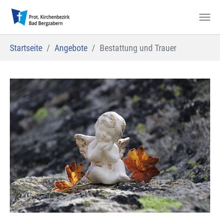
Zum Hauptinhalt springen
Sie sind hier:
Startseite
Angebote
Bestattung und Trauer