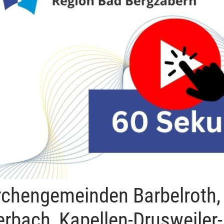
rchengemeinden Barbelroth,
erbach, Kapellen-Drusweiler-