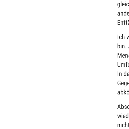
glei
ande
Entt
Ich 
bin.
Mens
Umfe
In d
Gege
abk
Absc
wied
nich