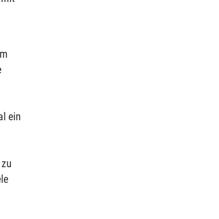
um
e
l ein
 zu
le