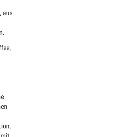
, aus
en.
fee,
he
hen
tion,
 mit