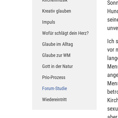
Sonn
Hund
Kreativ glauben
sein
Impuls
unve
Wofür schlägt dein Herz?
Ich 
Glaube im Alltag
vor 
Glaube zur WM
lang
Mens
Gott in der Natur
ange
Prio-Prozess
Mens
(current)
Forum-Studie
betr
Wiedereintritt
Kirc
sexu
aber