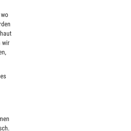
, wo
orden
chaut
 wir
en,
les
tmen
sch.