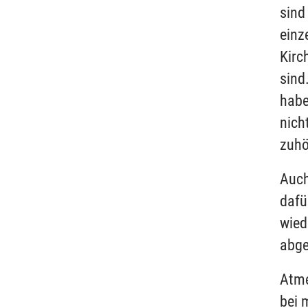
sind
einz
Kirc
sind
habe
nich
zuhö
Auch
dafü
wied
abge
Atme
bei 