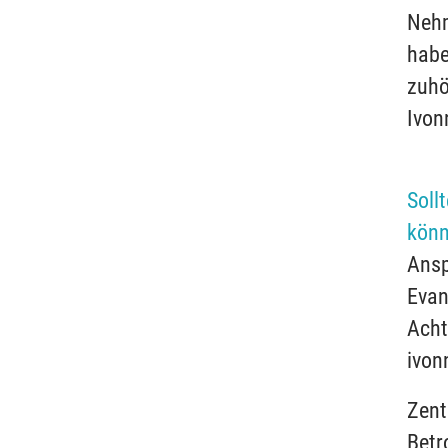
Nehm
habe
zuhö
Ivon
Soll
könn
Ansp
Evan
Acht
ivon
Zent
Betr