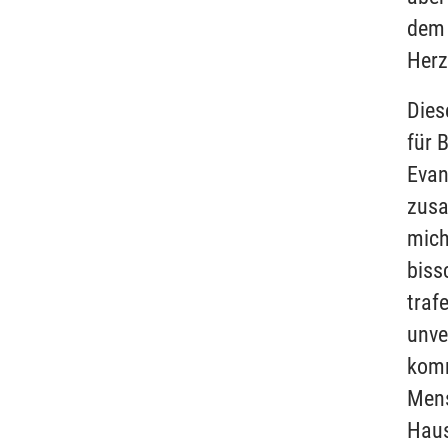
dem 
Herz
Dies
für 
Evan
zusa
mich
biss
traf
unve
komm
Mens
Haus