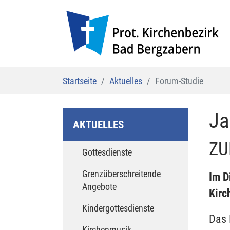
Zum Hauptinhalt springen
Sie sind hier:
Startseite
Aktuelles
Forum-Studie
Ja
AKTUELLES
ZU
Gottesdienste
Grenzüberschreitende
Im D
Angebote
Kirc
Kindergottesdienste
Das 
Kirchenmusik