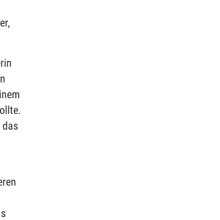
er,
rin
en
einem
llte.
o das
eren
as