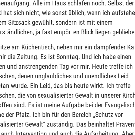
enaufgang. Alle im Haus schlafen noch. Selbst der
 hat sich nicht, wie sonst üblich, wenn ich aufstehe
em Sitzsack gewühlt, sondern ist mit einem
rständlichen, ja fast empörten Blick liegen geblieb
sitze am Küchentisch, neben mir ein dampfender Kaf
mir die Zeitung. Es ist Sonntag. Und ich habe einen
en und anstrengenden Tag vor mir. Heute treffe ich
chen, denen unglaubliches und unendliches Leid
tan wurde. Ein Leid, das bis heute wirkt. Ich treffe
chen, die von sexualisierter Gewalt in unserer Kirc
offen sind. Es ist meine Aufgabe bei der Evangelisc
he der Pfalz. Ich bin für den Bereich „Schutz vor
alisierter Gewalt“ zuständig. Das beinhaltet Präven
 auch Intervention und auch die Aufarbeitung. Aber